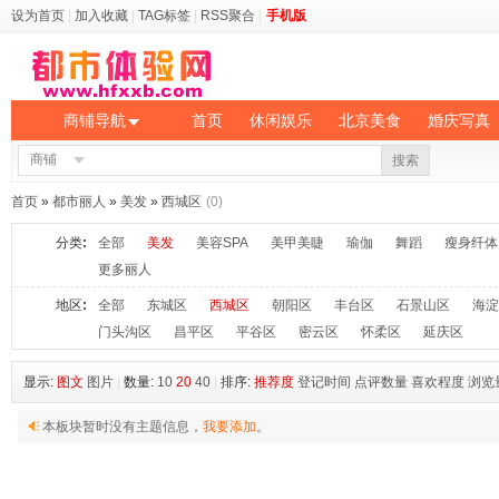
设为首页
|
加入收藏
|
TAG标签
|
RSS聚合
|
手机版
商铺导航
首页
休闲娱乐
北京美食
婚庆写真
商铺
搜索
首页
»
都市丽人
»
美发
»
西城区
(0)
分类
:
全部
美发
美容SPA
美甲美睫
瑜伽
舞蹈
瘦身纤体
更多丽人
地区
:
全部
东城区
西城区
朝阳区
丰台区
石景山区
海淀
门头沟区
昌平区
平谷区
密云区
怀柔区
延庆区
显示:
图文
图片
|
数量:
10
20
40
|
排序:
推荐度
登记时间
点评数量
喜欢程度
浏览
本板块暂时没有主题信息，
我要添加
。