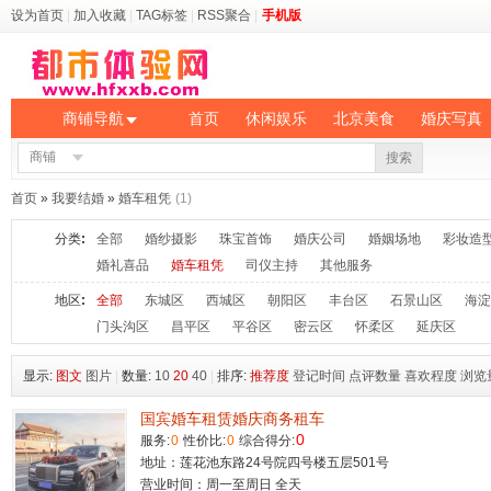
设为首页
|
加入收藏
|
TAG标签
|
RSS聚合
|
手机版
商铺导航
首页
休闲娱乐
北京美食
婚庆写真
商铺
搜索
首页
»
我要结婚
»
婚车租凭
(1)
分类
:
全部
婚纱摄影
珠宝首饰
婚庆公司
婚姻场地
彩妆造
婚礼喜品
婚车租凭
司仪主持
其他服务
地区
:
全部
东城区
西城区
朝阳区
丰台区
石景山区
海淀
门头沟区
昌平区
平谷区
密云区
怀柔区
延庆区
显示:
图文
图片
|
数量:
10
20
40
|
排序:
推荐度
登记时间
点评数量
喜欢程度
浏览
国宾婚车租赁婚庆商务租车
0
服务:
0
性价比:
0
综合得分:
地址：莲花池东路24号院四号楼五层501号
营业时间：周一至周日 全天