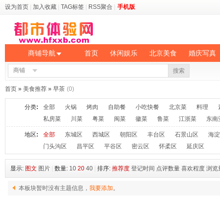
设为首页
|
加入收藏
|
TAG标签
|
RSS聚合
|
手机版
商铺导航
首页
休闲娱乐
北京美食
婚庆写真
商铺
搜索
首页
»
美食推荐
»
早茶
(0)
分类
:
全部
火锅
烤肉
自助餐
小吃快餐
北京菜
料理
私房菜
川菜
粤菜
闽菜
徽菜
鲁菜
江浙菜
东南
地区
:
全部
东城区
西城区
朝阳区
丰台区
石景山区
海淀
门头沟区
昌平区
平谷区
密云区
怀柔区
延庆区
显示:
图文
图片
|
数量:
10
20
40
|
排序:
推荐度
登记时间
点评数量
喜欢程度
浏览
本板块暂时没有主题信息，
我要添加
。