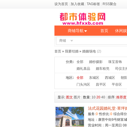
设为首页
|
加入收藏
|
TAG标签
|
RSS聚合
商铺导航
首页
休闲娱
商铺
首页
»
我要结婚
»
婚姻场地
(2)
分类
:
全部
婚纱摄影
珠宝首饰
婚礼喜品
婚车租凭
司仪主
地区
:
全部
东城区
西城区
朝
门头沟区
昌平区
平谷区
显示:
图文
图片
|
数量:
10
20
40
|
排序:
推荐度
法式花园婚礼堂·草坪
服务:
0
性价比:
0
综合得分
地址：康营中街9号财富城
营业时间：周一至周日 08:00