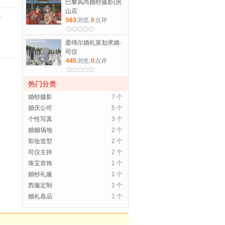
巴黎风尚婚纱摄影(房
山店
563
浏览,
0
点评
爱缔尔婚礼策划求婚·
司仪
445
浏览,
0
点评
热门分类
婚纱摄影
7 个
婚庆公司
5 个
个性写真
3 个
婚姻场地
2 个
彩妆造型
2 个
司仪主持
2 个
珠宝首饰
1 个
婚纱礼服
1 个
西服定制
1 个
婚礼喜品
1 个