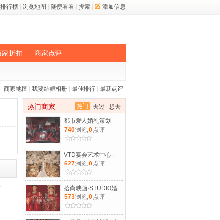
排行榜
|
浏览地图
|
随便看看
|
搜索
|
添加信息
商家折扣
商家点评
商家地图
|
我要结婚相册
|
最佳排行
|
最新点评
热门商家
热门
去过
想去
都市爱人婚礼策划
740
浏览,
0
点评
VTD宴会艺术中心 ·
627
浏览,
0
点评
拾尚映画·STUDIO婚
573
浏览,
0
点评