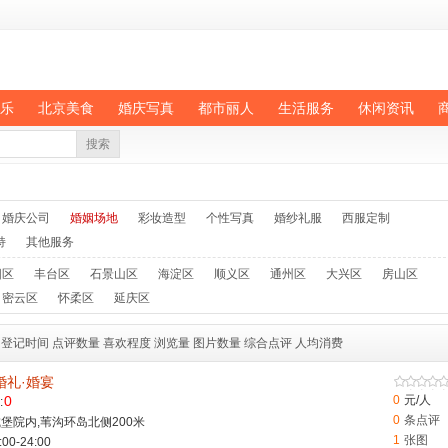
乐
北京美食
婚庆写真
都市丽人
生活服务
休闲资讯
搜索
婚庆公司
婚姻场地
彩妆造型
个性写真
婚纱礼服
西服定制
持
其他服务
阳区
丰台区
石景山区
海淀区
顺义区
通州区
大兴区
房山区
密云区
怀柔区
延庆区
登记时间
点评数量
喜欢程度
浏览量
图片数量
综合点评
人均消费
婚礼·婚宴
0
0
元/人
:
0
条点评
堡院内,苇沟环岛北侧200米
1
张图
-24:00