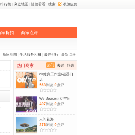
排行榜
|
浏览地图
|
随便看看
|
搜索
|
添加信息
商家折扣
商家点评
商家地图
|
生活服务相册
|
最佳排行
|
最新点评
热门商家
热门
去过
想去
ok健身工作室(磁器口
店
563
浏览,
0
点评
We Space运动空间
497
浏览,
0
点评
人间花海
276
浏览,
0
点评