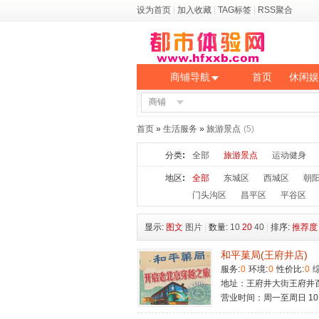
设为首页
|
加入收藏
|
TAG标签
|
RSS聚合
商铺导航
首页
休闲娱
商铺
首页
»
生活服务
»
旅游景点
(5)
分类
:
全部
旅游景点
运动健身
地区
:
全部
东城区
西城区
朝
门头沟区
昌平区
平谷区
显示:
图文
图片
|
数量:
10
20
40
|
排序:
推荐度
和平菓局(王府井店)
服务:
0
环境:
0
性价比:
0
综
地址：王府井大街王府井
营业时间：周一至周日 10:00