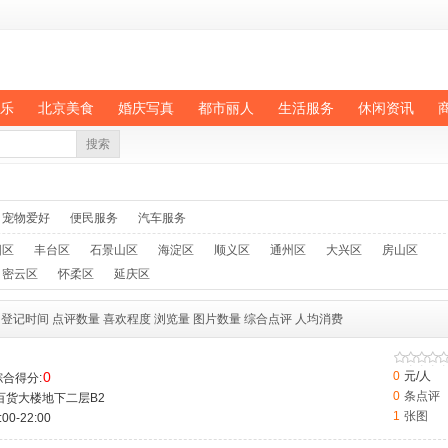
乐
北京美食
婚庆写真
都市丽人
生活服务
休闲资讯
搜索
宠物爱好
便民服务
汽车服务
阳区
丰台区
石景山区
海淀区
顺义区
通州区
大兴区
房山区
密云区
怀柔区
延庆区
登记时间
点评数量
喜欢程度
浏览量
图片数量
综合点评
人均消费
0
0
元/人
合得分:
0
条点评
百货大楼地下二层B2
1
张图
-22:00