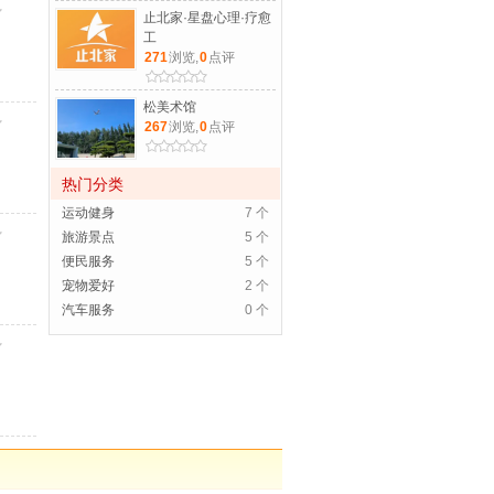
止北家·星盘心理·疗愈
工
271
浏览,
0
点评
松美术馆
267
浏览,
0
点评
热门分类
运动健身
7 个
旅游景点
5 个
便民服务
5 个
宠物爱好
2 个
汽车服务
0 个