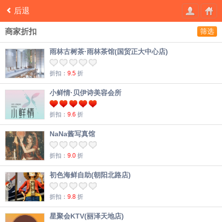
后退
商家折扣
筛选
雨林古树茶·雨林茶馆(国贸正大中心店)
折扣：
9.5
折
小鲜情·贝伊诗美容会所
折扣：
9.6
折
NaNa酱写真馆
折扣：
9.0
折
初色海鲜自助(朝阳北路店)
折扣：
9.8
折
星聚会KTV(丽泽天地店)