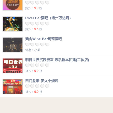
折扣：
9.0
折
River Bar酒吧（通州万达店）
折扣：
9.5
折
涵舍Wine Bar葡萄酒吧
优惠：小菜
明日世界沉浸密室·轰趴剧本团建(工体店)
折扣：
9.0
折
西门盘串·炭火小烧烤
折扣：
9.0
折