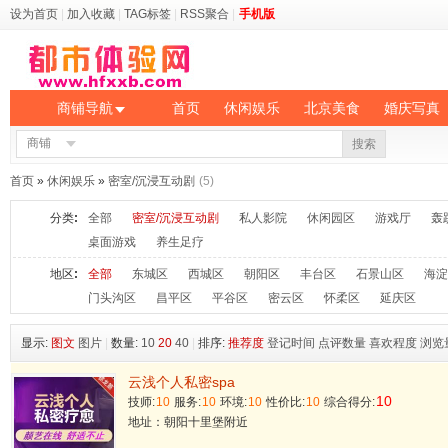
设为首页
|
加入收藏
|
TAG标签
|
RSS聚合
|
手机版
商铺导航
首页
休闲娱乐
北京美食
婚庆写真
商铺
搜索
首页
»
休闲娱乐
»
密室/沉浸互动剧
(5)
分类
:
全部
密室/沉浸互动剧
私人影院
休闲园区
游戏厅
轰
桌面游戏
养生足疗
地区
:
全部
东城区
西城区
朝阳区
丰台区
石景山区
海淀
门头沟区
昌平区
平谷区
密云区
怀柔区
延庆区
显示:
图文
图片
|
数量:
10
20
40
|
排序:
推荐度
登记时间
点评数量
喜欢程度
浏览
云浅个人私密spa
10
技师:
10
服务:
10
环境:
10
性价比:
10
综合得分:
地址：朝阳十里堡附近