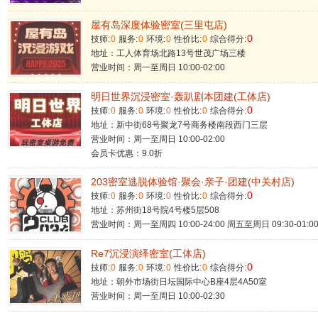
屋有岛深度体验密室(三里屯店)
0
技师:
0
服务:
0
环境:
0
性价比:
0
综合得分:
地址：工人体育场北路13号世茂广场三楼
营业时间：周一至周日 10:00-02:00
明日世界沉浸密室·轰趴剧本团建(工体店)
0
技师:
0
服务:
0
环境:
0
性价比:
0
综合得分:
地址：新中街68号聚龙7号商务楼南段西门三层
营业时间：周一至周日 10:00-02:00
会员卡优惠：9.0折
203密室逃脱体验馆·聚会·亲子·团建(中关村店)
0
技师:
0
服务:
0
环境:
0
性价比:
0
综合得分:
地址：苏州街18号院4号楼5层508
营业时间：周一至周四 10:00-24:00 周五至周日 09:30-01:0
Re7沉浸演绎密室(工体店)
0
技师:
0
服务:
0
环境:
0
性价比:
0
综合得分:
地址：朝外市场街日坛国际中心B座4层4A50室
营业时间：周一至周日 10:00-02:30