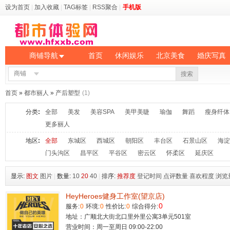
设为首页
|
加入收藏
|
TAG标签
|
RSS聚合
|
手机版
商铺导航
首页
休闲娱乐
北京美食
婚庆写真
商铺
搜索
首页
»
都市丽人
»
产后塑型
(1)
分类
:
全部
美发
美容SPA
美甲美睫
瑜伽
舞蹈
瘦身纤体
更多丽人
地区
:
全部
东城区
西城区
朝阳区
丰台区
石景山区
海淀
门头沟区
昌平区
平谷区
密云区
怀柔区
延庆区
显示:
图文
图片
|
数量:
10
20
40
|
排序:
推荐度
登记时间
点评数量
喜欢程度
浏览
HeyHeroes健身工作室(望京店)
0
服务:
0
环境:
0
性价比:
0
综合得分:
地址：广顺北大街北口里外里公寓3单元501室
营业时间：周一至周日 09:00-22:00