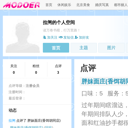
首页
休闲娱乐
北京美食
婚庆写真
都市丽人
拉闸的个人空间
读万卷书模，行万里路！
加关注
发短信
加好友
主题
图片
首页
点评
关注
粉丝
点评
0
0
3
胖妹面庄(香饵胡
点评等级：
注册会员
注册时间：
口味：5
服务：
最后登录：
过年期间瞎溜达
动态
年期间排队人少
拉闸
点评了 胖妹面庄(香饵胡同店)
面和红油抄手都
胖妹面庄(香饵胡同店)
(
回应
)