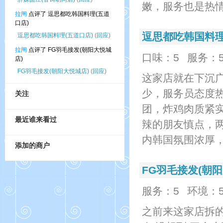
嫩，服务也是热
拉闸
点评了 逗思都吃韩国料理(五道
口店)
逗思都吃韩国料理
逗思都吃韩国料理(五道口店)
(
回应
)
拉闸
点评了 FG羽毛接发(朝阳大悦城
口味：5
服务：
店)
FG羽毛接发(朝阳大悦城店)
(
回应
)
这家店就在下沉
少，服务员态度
关注
团，炸鸡肉质紧
最近谁来看过
辣的朋友慎点，
内韩国氛围浓厚
添加的商户
FG羽毛接发(朝阳
服务：5
环境：
之前来这家店拆的